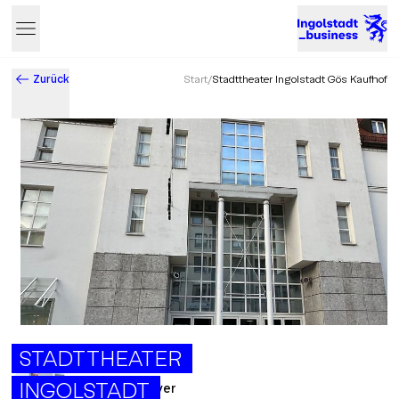
Zurück
Start
/
Stadttheater Ingolstadt Gös Kaufhof
Business & Innovation in Ingolstadt – Der Standort mit Zukun
STADTTHEATER
INGOLSTADT
Maximilian Mayer