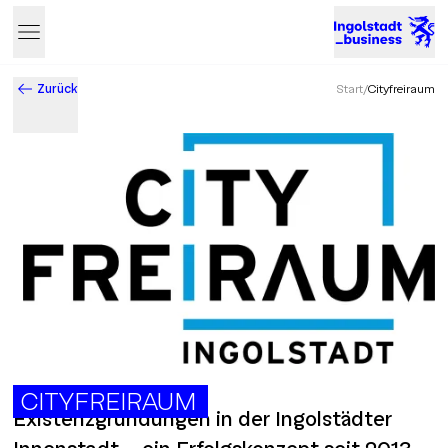
Zurück
Start
/
Cityfreiraum
Business & Innovation in Ingolstadt – Der Standort mit Zukun
CITYFREIRAUM
Existenzgründungen in der Ingolstädter