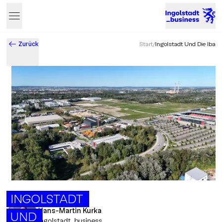
Zurück
Start
/
Ingolstadt Und Die Iba
Business & Innovation in Ingolstadt – Der Standort mit Zukun
INGOLSTADT
Hans-Martin Kurka
UND
Ingolstadt_business